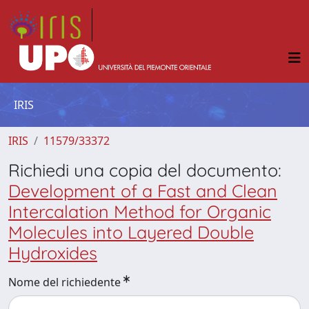
IRIS
IRIS
11579/33372
Richiedi una copia del documento:
Development of a Fast and Clean
Intercalation Method for Organic
Molecules into Layered Double
Hydroxides
Nome del richiedente