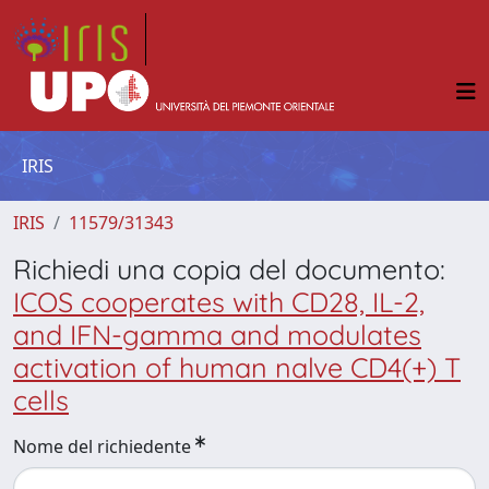
IRIS
IRIS
11579/31343
Richiedi una copia del documento:
ICOS cooperates with CD28, IL-2,
and IFN-gamma and modulates
activation of human nalve CD4(+) T
cells
Nome del richiedente