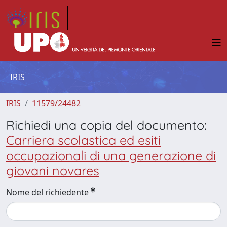
IRIS
IRIS
11579/24482
Richiedi una copia del documento:
Carriera scolastica ed esiti
occupazionali di una generazione di
giovani novares
Nome del richiedente