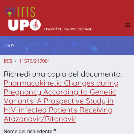
IRIS
IRIS
11579/217001
Richiedi una copia del documento:
Pharmacokinetic Changes during
Pregnancy According to Genetic
Variants: A Prospective Study in
HIV-infected Patients Receiving
Atazanavir/Ritonavir
Nome del richiedente