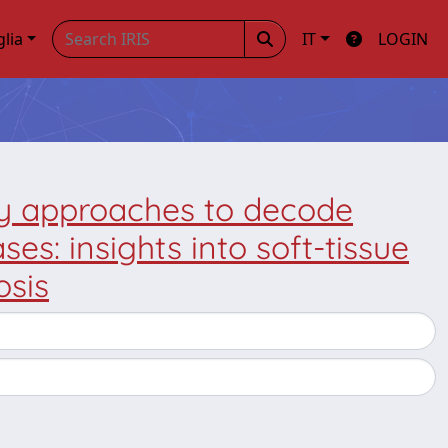
glia
IT
LOGIN
y approaches to decode
s: insights into soft-tissue
osis