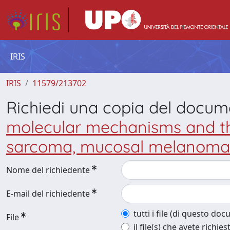
IRIS
IRIS
11579/213702
Richiedi una copia del docu
molecular mechanisms and ther
sarcoma, mucosal melanoma a
Nome del richiedente
E-mail del richiedente
tutti i file (di questo do
File
il file(s) che avete richies