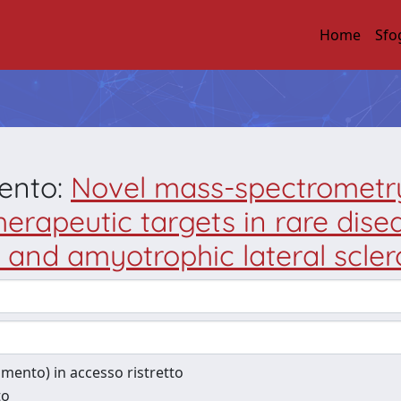
Home
Sfo
mento:
Novel mass-spectrometr
apeutic targets in rare disease
nd amyotrophic lateral scler
cumento) in accesso ristretto
to