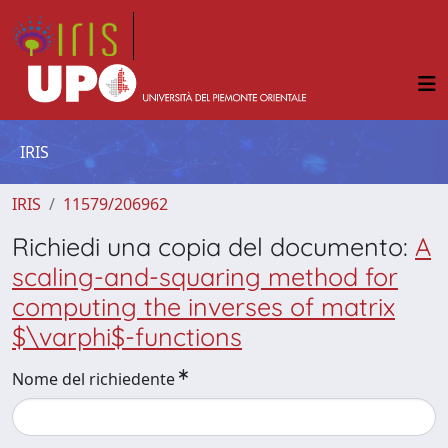
IRIS
IRIS
11579/206962
Richiedi una copia del documento:
A
scaling-and-squaring method for
computing the inverses of matrix
$\varphi$-functions
Nome del richiedente