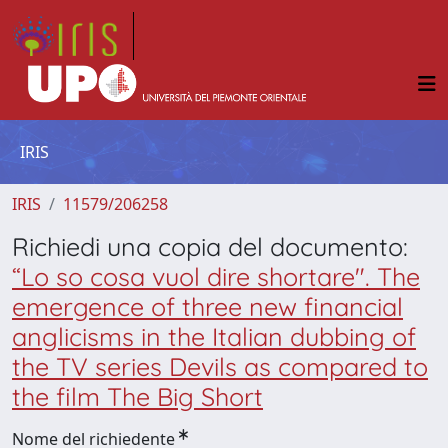
IRIS
IRIS
11579/206258
Richiedi una copia del documento:
“Lo so cosa vuol dire shortare". The
emergence of three new financial
anglicisms in the Italian dubbing of
the TV series Devils as compared to
the film The Big Short
Nome del richiedente