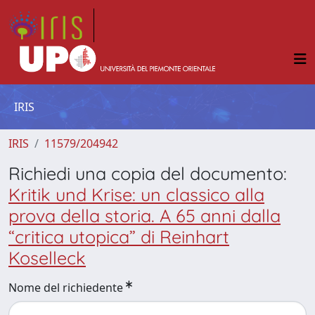
IRIS
IRIS
11579/204942
Richiedi una copia del documento:
Kritik und Krise: un classico alla
prova della storia. A 65 anni dalla
“critica utopica” di Reinhart
Koselleck
Nome del richiedente