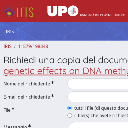
IRIS
IRIS
11579/198348
Richiedi una copia del docu
genetic effects on DNA methy
Nome del richiedente
E-mail del richiedente
tutti i file (di questo do
File
il file(s) che avete richies
Messaggio