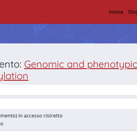
Home
Sfo
mento:
Genomic and phenotypic 
lation
cumento) in accesso ristretto
to