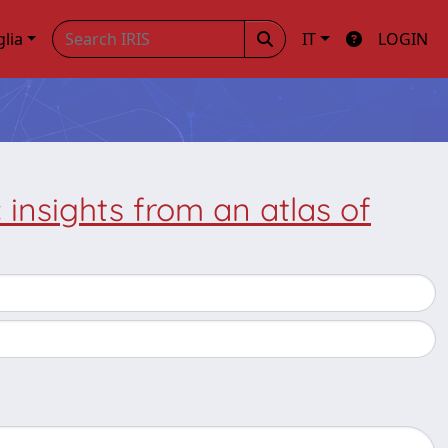
glia
IT
LOGIN
insights from an atlas of