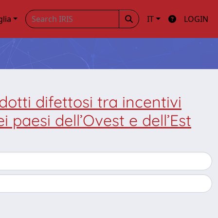
glia
IT
LOGIN
otti difettosi tra incentivi
 paesi dell’Ovest e dell’Est