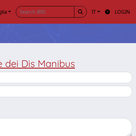
glia
IT
LOGIN
e dei Dis Manibus