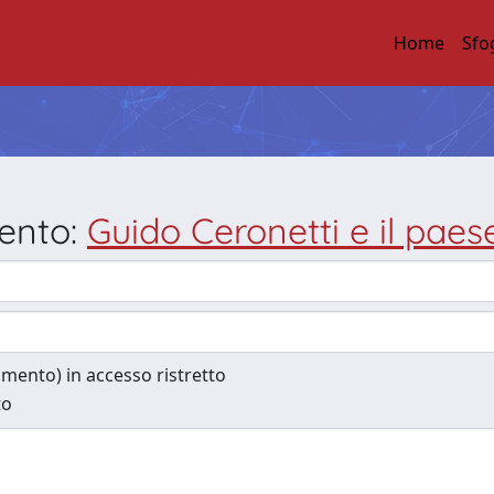
Home
Sfo
mento:
Guido Ceronetti e il paes
cumento) in accesso ristretto
to