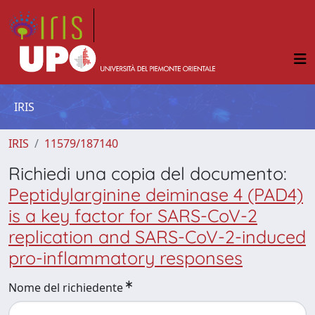
IRIS
IRIS
11579/187140
Richiedi una copia del documento:
Peptidylarginine deiminase 4 (PAD4)
is a key factor for SARS-CoV-2
replication and SARS-CoV-2-induced
pro-inflammatory responses
Nome del richiedente