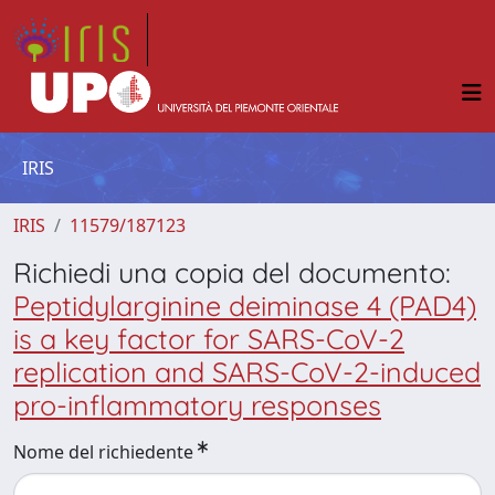
IRIS
IRIS
11579/187123
Richiedi una copia del documento:
Peptidylarginine deiminase 4 (PAD4)
is a key factor for SARS-CoV-2
replication and SARS-CoV-2-induced
pro-inflammatory responses
Nome del richiedente