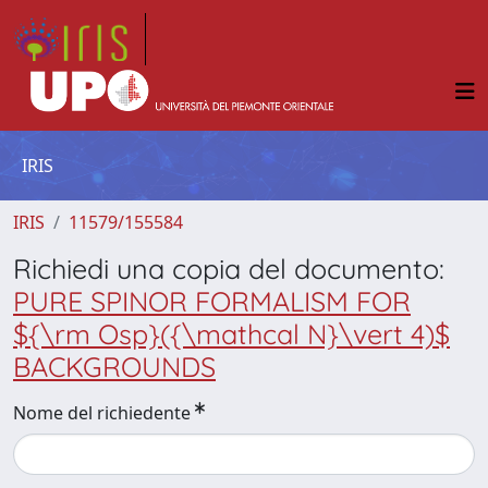
IRIS
IRIS
11579/155584
Richiedi una copia del documento:
PURE SPINOR FORMALISM FOR
${\rm Osp}({\mathcal N}\vert 4)$
BACKGROUNDS
Nome del richiedente