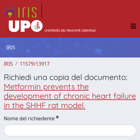
IRIS
IRIS
11579/13917
Richiedi una copia del documento:
Metformin prevents the
development of chronic heart failure
in the SHHF rat model.
Nome del richiedente