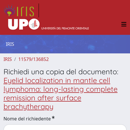
IRIS
IRIS
11579/136852
Richiedi una copia del documento:
Eyelid localization in mantle cell
lymphoma: long-lasting complete
remission after surface
brachytherapy
Nome del richiedente