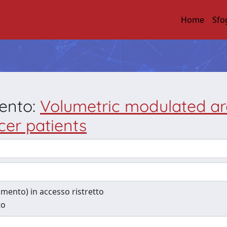
Home
Sfo
mento:
Volumetric modulated ar
er patients
cumento) in accesso ristretto
to