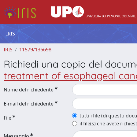
IRIS
IRIS
11579/136698
Richiedi una copia del docu
treatment of esophageal canc
Nome del richiedente
E-mail del richiedente
tutti i file (di questo do
File
il file(s) che avete richies
Messaggio