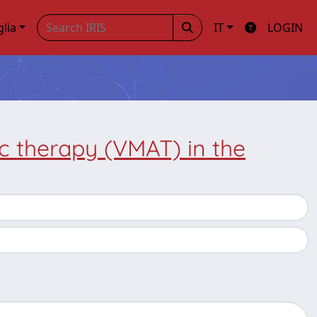
glia
IT
LOGIN
c therapy (VMAT) in the