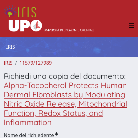
IRIS
IRIS
11579/127989
Richiedi una copia del documento:
Alpha-Tocopherol Protects Human
Dermal Fibroblasts by Modulating
Nitric Oxide Release, Mitochondrial
Function, Redox Status, and
Inflammation
Nome del richiedente