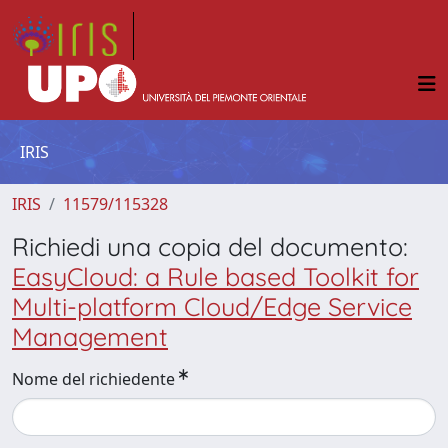
IRIS
IRIS
11579/115328
Richiedi una copia del documento:
EasyCloud: a Rule based Toolkit for
Multi-platform Cloud/Edge Service
Management
Nome del richiedente