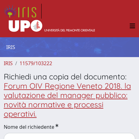
IRIS
IRIS
11579/103222
Richiedi una copia del documento:
Forum OIV Regione Veneto 2018. la
valutazione del manager pubblico:
novità normative e processi
operativi.
Nome del richiedente