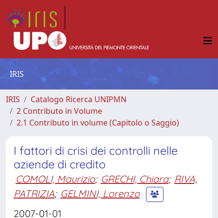
IRIS
IRIS
Catalogo Ricerca UNIPMN
2 Contributo in Volume
2.1 Contributo in volume (Capitolo o Saggio)
I fattori di crisi dei controlli nelle
aziende di credito
COMOLI, Maurizio
;
GRECHI, Chiara
;
RIVA,
PATRIZIA
;
GELMINI, Lorenzo
2007-01-01