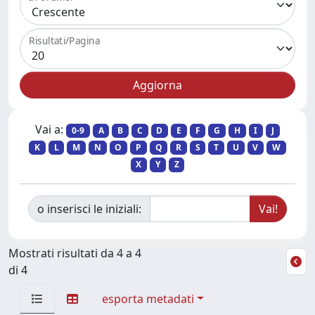
Risultati/Pagina
Vai a:
0-9
A
B
C
D
E
F
G
H
I
J
K
L
M
N
O
P
Q
R
S
T
U
V
W
X
Y
Z
o inserisci le iniziali:
Mostrati risultati da 4 a 4
di 4
esporta metadati