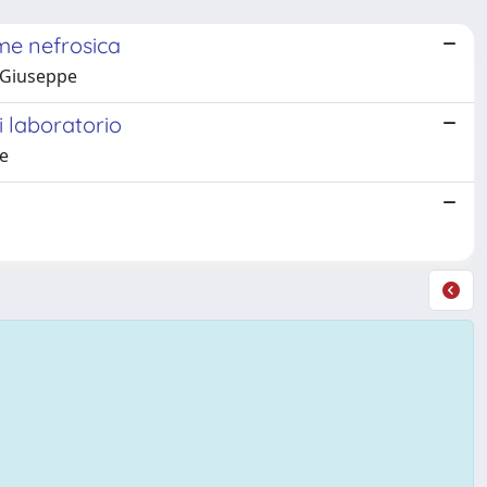
me nefrosica
e Giuseppe
i laboratorio
pe