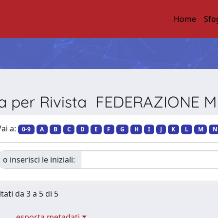
Home
Sfo
ia per Rivista FEDERAZIONE 
ai a:
0-9
A
B
C
D
E
F
G
H
I
J
K
L
M
N
o inserisci le iniziali:
tati da 3 a 5 di 5
esporta metadati