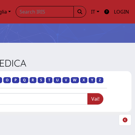
glia
IT
LOGIN
MEDICA
O
P
Q
R
S
T
U
V
W
X
Y
Z