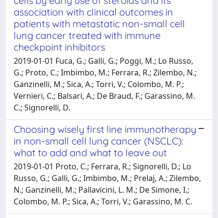
cells by early use of steroids and its
association with clinical outcomes in
patients with metastatic non-small cell
lung cancer treated with immune
checkpoint inhibitors
2019-01-01 Fuca, G.; Galli, G.; Poggi, M.; Lo Russo,
G.; Proto, C.; Imbimbo, M.; Ferrara, R.; Zilembo, N.;
Ganzinelli, M.; Sica, A.; Torri, V.; Colombo, M. P.;
Vernieri, C.; Balsari, A.; De Braud, F.; Garassino, M.
C.; Signorelli, D.
Choosing wisely first line immunotherapy
in non-small cell lung cancer (NSCLC):
what to add and what to leave out
2019-01-01 Proto, C.; Ferrara, R.; Signorelli, D.; Lo
Russo, G.; Galli, G.; Imbimbo, M.; Prelaj, A.; Zilembo,
N.; Ganzinelli, M.; Pallavicini, L. M.; De Simone, I.;
Colombo, M. P.; Sica, A.; Torri, V.; Garassino, M. C.