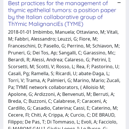
Best practices for the management of
thymic epithelial tumors: a position paper
by the Italian collaborative group of
ThYmic MalignanciEs (TYME)
2018-01-01 Imbimbo, Manuela; Ottaviano, M; Vitali,
M; Fabbri, Alessandro; Leuzzi, G; Fiore, M;
Franceschini, D; Pasello, G; Perrino, M; Schiavon, M;
Pruneri, G; Dei Tos, Ap; Sangalli, C; Garassino, Mc;
Berardi, R; Alessi, Andrea; Calareso, G; Petrini, I;
Scorsetti, M; Scotti, V; Rosso, L; Rea, F; Pastorino, U;
Casali, Pg; Ramella, S; Ricardi, U; abate-Daga, L;
Torri, V; Trama, A; Palmieri, G; Marino, Mario; Zucali,
Pa; TYME network collaborators, ( Alloisio M;
Apolone, G; Ardizzoni, A; Benvenuti, M; Berruti, A;
Breda, C; Buzzoni, C; Calabrese, F; Caraceni, A;
Cardillo, G; Casadio, Caterina; Cassi, E; Caterino, M;
Cecere, Fl; Chiti, A; Crippa, A; Curcio, C; DE BRAUD,
Filippo; De Pas, T; Di Tommaso, L; Evoli, A; Facciolo,
F; MARONI GALLI, Giulia; Lopez, I; Lo Russo, G;